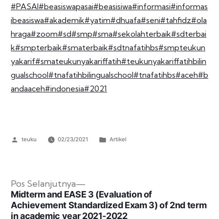
#PASAI
#beasiswapasai
#beasisiwa
#informasi
#informas
ibeasiswa
#akademik
#yatim
#dhuafa
#seni
#tahfidz
#ola
hraga
#zoom
#sd
#smp
#sma
#sekolahterbaik
#sdterbai
k
#smpterbaik
#smaterbaik
#sdtnafatihbs
#smpteukun
yakarif
#smateukunyakariffatih
#teukunyakariffatihbilin
gualschool
#tnafatihbilingualschool
#tnafatihbs
#aceh
#b
andaaceh
#indonesia
#2021
teuku
02/23/2021
Artikel
Pos Selanjutnya
Midterm and EASE 3 (Evaluation of
Achievement Standardized Exam 3) of 2nd term
in academic year 2021-2022