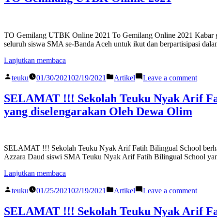
TO Gemilang UTBK Online 2021 To Gemilang Online 2021 Kabar ge
seluruh siswa SMA se-Banda Aceh untuk ikut dan berpartisipasi da
“TO
Lanjutkan membaca
Gemilang
Posted
Posted
on
UTBK
teuku
01/30/2021
02/19/2021
Artikel
Leave a comment
by
in
TO
Online
Gemil
2021”
SELAMAT !!! Sekolah Teuku Nyak Arif Fa
UTB
yang diselengarakan Oleh Dewa Olim
Onlin
2021
SELAMAT !!! Sekolah Teuku Nyak Arif Fatih Bilingual School ber
Azzara Daud siswi SMA Teuku Nyak Arif Fatih Bilingual School ya
“SELAMAT
Lanjutkan membaca
!!!
Posted
Posted
on
Sekolah
teuku
01/25/2021
02/19/2021
Artikel
Leave a comment
by
in
SEL
Teuku
!!!
Nyak
SELAMAT !!! Sekolah Teuku Nyak Arif Fat
Sekol
Arif