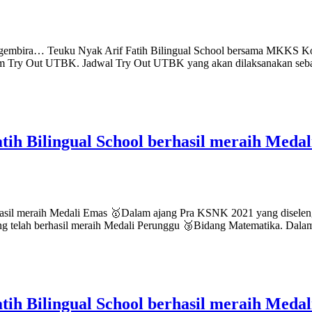
mbira… Teuku Nyak Arif Fatih Bilingual School bersama MKKS Kot
lam Try Out UTBK. Jadwal Try Out UTBK yang akan dilaksanakan sebag
ang
tih Bilingual School berhasil meraih Med
K
e
hasil meraih Medali Emas 🥇Dalam ajang Pra KSNK 2021 yang disele
ng telah berhasil meraih Medali Perunggu 🥉Bidang Matematika. Da
AMAT
ih Bilingual School berhasil meraih Meda
ah