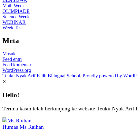
BEASISWA
Math Week
OLIMPIADE
Science Week
WEBINAR
Week Test
Meta
Masuk
Feed entri
Feed komentar
WordPress.org
Teuku Nyak Arif Fatih Bilingual School
,
Proudly powered by WordPr
×
Hello!
Terima kasih telah berkunjung ke website Teuku Nyak Arif 
Humas
Ms Raihan