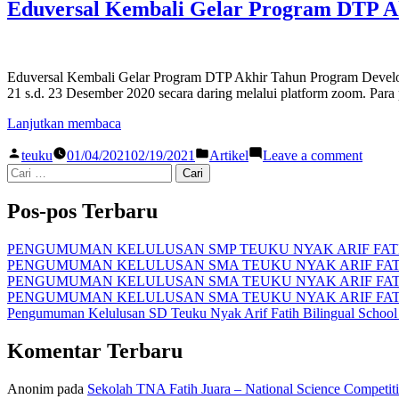
Teuku
Fatih
Eduversal Kembali Gelar Program DTP A
Nyak
Bilingual
Arif
School
Fatih
mengikuti
Biling
UTBK
Eduversal Kembali Gelar Program DTP Akhir Tahun Program Developme
Schoo
TRY
21 s.d. 23 Desember 2020 secara daring melalui platform zoom. Para 
mengik
OUT”
UTB
“Eduversal
Lanjutkan membaca
TRY
Kembali
OUT
Posted
Posted
on
Gelar
teuku
01/04/2021
02/19/2021
Artikel
Leave a comment
by
in
Eduver
Cari
Program
Kemba
untuk:
DTP
Gelar
Akhir
Pos-pos Terbaru
Progr
Tahun”
DTP
Akhir
PENGUMUMAN KELULUSAN SMP TEUKU NYAK ARIF FATIH
Tahun
PENGUMUMAN KELULUSAN SMA TEUKU NYAK ARIF FATIH
PENGUMUMAN KELULUSAN SMA TEUKU NYAK ARIF FATIH
PENGUMUMAN KELULUSAN SMA TEUKU NYAK ARIF FATIH
Pengumuman Kelulusan SD Teuku Nyak Arif Fatih Bilingual Schoo
Komentar Terbaru
Anonim
pada
Sekolah TNA Fatih Juara – National Science Competit