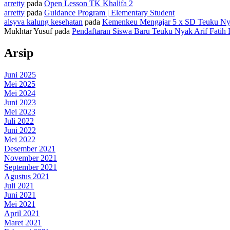
arretty
pada
Open Lesson TK Khalifa 2
arretty
pada
Guidance Program | Elementary Student
alsyva kalung kesehatan
pada
Kemenkeu Mengajar 5 x SD Teuku Nyak
Mukhtar Yusuf
pada
Pendaftaran Siswa Baru Teuku Nyak Arif Fatih 
Arsip
Juni 2025
Mei 2025
Mei 2024
Juni 2023
Mei 2023
Juli 2022
Juni 2022
Mei 2022
Desember 2021
November 2021
September 2021
Agustus 2021
Juli 2021
Juni 2021
Mei 2021
April 2021
Maret 2021