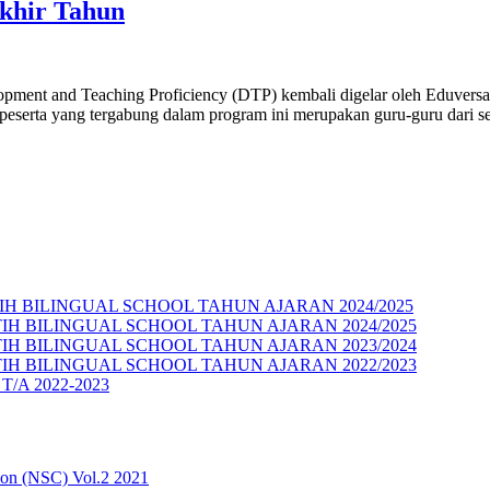
khir Tahun
ual
nt and Teaching Proficiency (DTP) kembali digelar oleh Eduversal I
l
peserta yang tergabung dalam program ini merupakan guru-guru dari se
uti
K
sal
li
am
 BILINGUAL SCHOOL TAHUN AJARAN 2024/2025
 BILINGUAL SCHOOL TAHUN AJARAN 2024/2025
 BILINGUAL SCHOOL TAHUN AJARAN 2023/2024
 BILINGUAL SCHOOL TAHUN AJARAN 2022/2023
l T/A 2022-2023
ion (NSC) Vol.2 2021