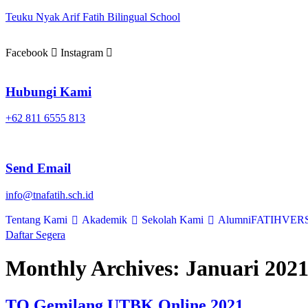
Teuku Nyak Arif Fatih Bilingual School
Facebook
Instagram
Hubungi Kami
+62 811 6555 813
Send Email
info@tnafatih.sch.id
Tentang Kami
Akademik
Sekolah Kami
Alumni
FATIHVERS
Daftar Segera
Monthly Archives:
Januari 202
TO Gemilang UTBK Online 2021