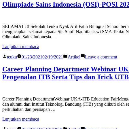
Olimpiade Sains Indonesia (OSI)-POSI 202
Teuku
Fatih
Nyak
Bilingual
Arif
School
Fatih
berhasil
Biling
meraih
SELAMAT !!! Sekolah Teuku Nyak Arif Fatih Bilingual School berh
Schoo
Medali
mengucapkan selamat kepada Siti Shofi Nadhifa siswi SMA Teuku Ny
berhas
Emas
Olimpiade Sains Indonesia …
merai
🥇
Medal
“SELAMAT
Dalam
Lanjutkan membaca
Emas
!!!
ajang
Posted
Posted
on
🥇
Sekolah
Pra
teuku
01/23/2021
02/19/2021
Artikel
Leave a comment
by
in
SEL
Dalam
Teuku
KSNK
!!!
ajang
Nyak
2021
Career Planning Department Webinar UKA
Sekol
Pra
Arif
yang
Pengenalan ITB Serta Tips dan Trick UT
Teuku
KSN
Fatih
diselengarakan
Nyak
2021
Bilingual
Oleh
Arif
yang
School
Dewa
Fatih
disele
berhasil
Olim”
Biling
Oleh
meraih
Career Planning DepartmentWebinar UKA-ITB Education FairMengada
Schoo
Dewa
Medali
dan alumni dari Institut Teknologi Bandung (ITB) yang diikuti oleh 
berhas
Olim
Emas
perkuliahan dan persiapan …
merai
🥇
Medal
“Career
Dalam
Lanjutkan membaca
Emas
Planning
ajang
Posted
Posted
on
🥇