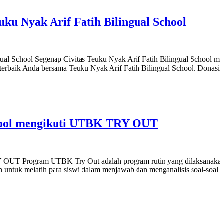
ng
u Nyak Arif Fatih Bilingual School
tment
tisi
ar
iade
sia
l School Segenap Civitas Teuku Nyak Arif Fatih Bilingual School me
tion
 terbaik Anda bersama Teuku Nyak Arif Fatih Bilingual School. Donas
dakan
ar
n
nan
ingnya
a
chool mengikuti UTBK TRY OUT
iah
nalan
ma
UT Program UTBK Try Out adalah program rutin yang dilaksanakan se
ujuan untuk melatih para siswi dalam menjawab dan menganalisis soal-
ual
”.
l