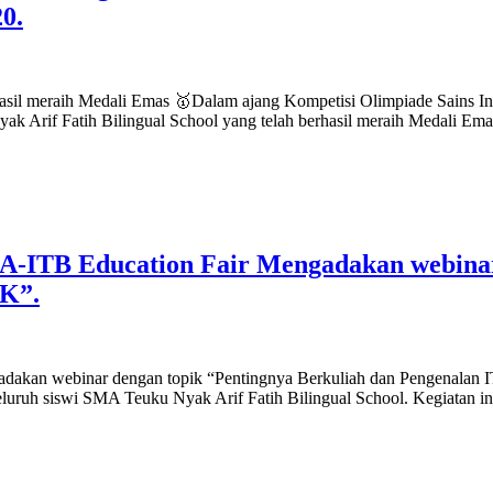
0.
ual
asil meraih Medali Emas 🥇Dalam ajang Kompetisi Olimpiade Sains In
l
ak Arif Fatih Bilingual School yang telah berhasil meraih Medali E
il
h
i
AMAT
-ITB Education Fair Mengadakan webinar 
ah
BK”.
K
ngarakan
ual
kan webinar dengan topik “Pentingnya Berkuliah dan Pengenalan ITB
l
seluruh siswi SMA Teuku Nyak Arif Fatih Bilingual School. Kegiatan in
il
h
i