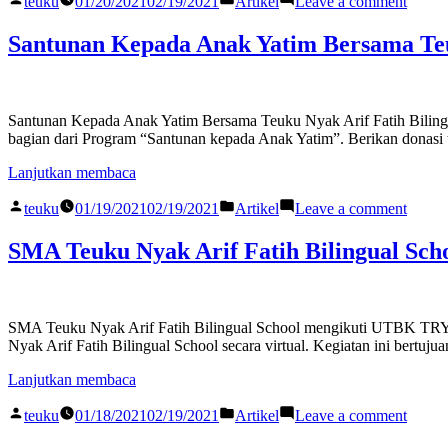
Department
Kompetisi
teuku
01/20/2021
02/19/2021
Artikel
Leave a comment
by
in
Career
Dalam
Webinar
Olimpiade
Planni
ajang
UKA-
Sains
Santunan Kepada Anak Yatim Bersama Teuk
Depar
Kompe
ITB
Indonesia
Webin
Olimp
Education
(OSI)-
UKA-
Sains
Fair
POSI
ITB
Indone
Mengadakan
2020.”
Santunan Kepada Anak Yatim Bersama Teuku Nyak Arif Fatih Bilingua
Educa
(OSI)-
webinar
bagian dari Program “Santunan kepada Anak Yatim”. Berikan donasi
Fair
POSI
dengan
Menga
2020.
topik
“Santunan
Lanjutkan membaca
webin
“Pentingnya
Kepada
denga
Berkuliah
Posted
Posted
on
Anak
teuku
01/19/2021
02/19/2021
Artikel
Leave a comment
topik
dan
by
in
Santu
Yatim
“Pent
Pengenalan
Kepad
Bersama
SMA Teuku Nyak Arif Fatih Bilingual S
Berkul
ITB
Anak
Teuku
dan
Serta
Yatim
Nyak
Penge
Tips
Bersa
Arif
ITB
dan
Teuku
Fatih
Serta
Trick
SMA Teuku Nyak Arif Fatih Bilingual School mengikuti UTBK TRY O
Nyak
Bilingual
Tips
UTBK”.”
Nyak Arif Fatih Bilingual School secara virtual. Kegiatan ini bert
Arif
School”
dan
Fatih
Trick
“SMA
Lanjutkan membaca
Biling
UTBK
Teuku
Schoo
Posted
Posted
on
Nyak
teuku
01/18/2021
02/19/2021
Artikel
Leave a comment
by
in
SMA
Arif